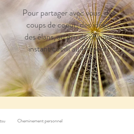
Pour partager avec vous, des
coups de coeur, des idées,
des élans, au gré de chaque
instant cueilli au Présent!
tsu
Cheminement personnel