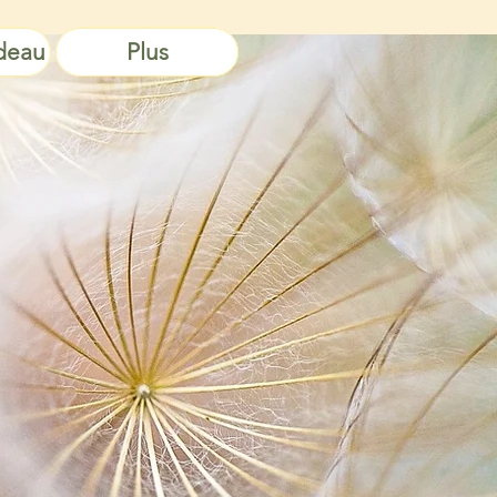
deau
Plus