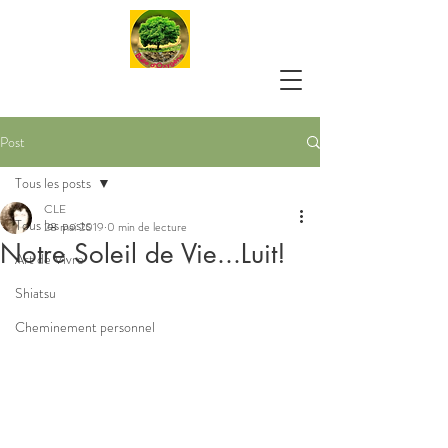
Post
Tous les posts
CLE
Tous les posts
28 mai 2019
0 min de lecture
Notre Soleil de Vie...Luit!
Art de Vivre
Shiatsu
Cheminement personnel